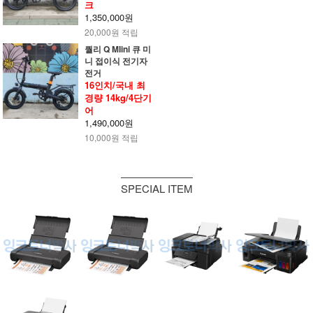
크
1,350,000원
20,000원 적립
퀄리 Q MIini 큐 미
니 접이식 전기자
전거
16인치/국내 최
경량 14kg/4단기
어
1,490,000원
10,000원 적립
SPECIAL ITEM