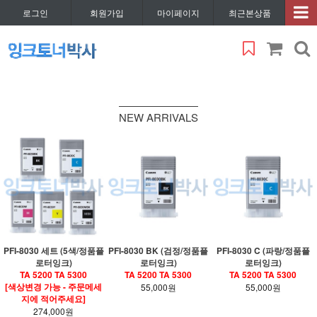
로그인
회원가입
마이페이지
최근본상품
NEW ARRIVALS
PFI-8030 세트 (5색/정품플
PFI-8030 BK (검정/정품플
PFI-8030 C (파랑/정품플
로터잉크)
로터잉크)
로터잉크)
TA 5200 TA 5300
TA 5200 TA 5300
TA 5200 TA 5300
[색상변경 가능 - 주문메세
55,000원
55,000원
지에 적어주세요]
274,000원