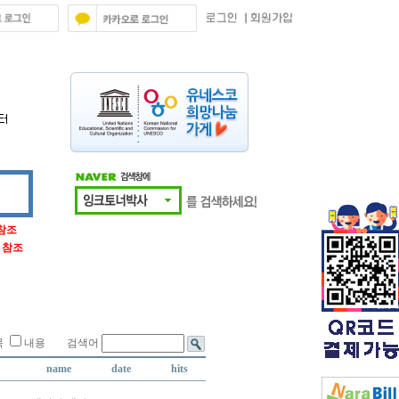
 참조
글 참조
목
내용 검색어
name
date
hits